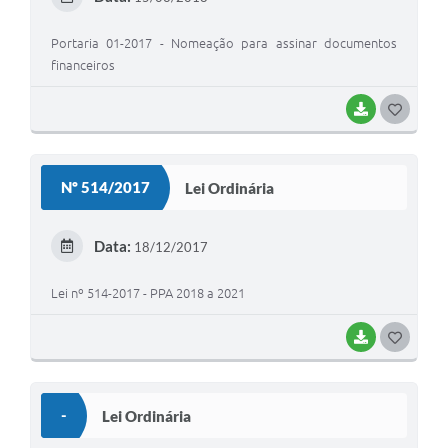
I
Portaria 01-2017 - Nomeação para assinar documentos
financeiros
BAIXAR
G
O
S
Nº 514/2017
Lei Ordinária
T
E
Data:
18/12/2017
I
Lei nº 514-2017 - PPA 2018 a 2021
BAIXAR
G
O
S
-
Lei Ordinária
T