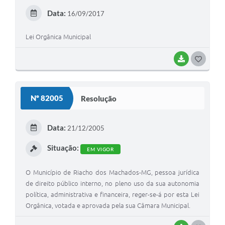
E
Data:
16/09/2017
I
Lei Orgânica Municipal
BAIXAR
G
O
S
Nº 82005
Resolução
T
E
Data:
21/12/2005
I
Situação:
EM VIGOR
O Município de Riacho dos Machados-MG, pessoa jurídica
de direito público interno, no pleno uso da sua autonomia
política, administrativa e financeira, reger-se-á por esta Lei
Orgânica, votada e aprovada pela sua Câmara Municipal.