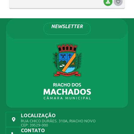
BAIXAR
G
O
S
NEWSLETTER
T
E
I
LOCALIZAÇÃO
RUA CHICO DURÃES. 310A, RIACHO NOVO
CEP: 39529-000
CONTATO