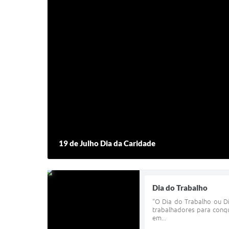
19 de Julho Dia da Caridade
Dia do Trabalho
“O Dia do Trabalho ou Di
trabalhadores para conq
em...