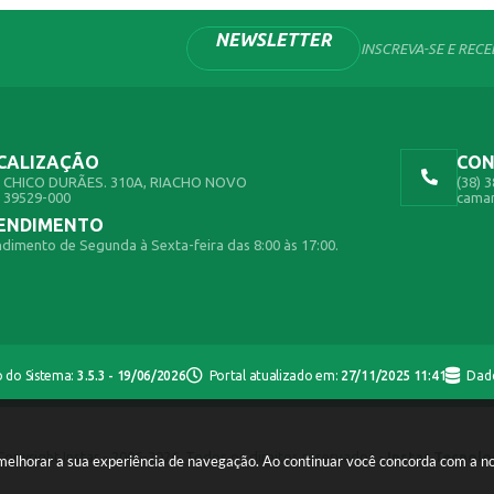
NEWSLETTER
INSCREVA-SE E REC
CALIZAÇÃO
CO
 CHICO DURÃES. 310A, RIACHO NOVO
(38) 
 39529-000
cama
ENDIMENTO
dimento de Segunda à Sexta-feira das 8:00 às 17:00.
o do Sistema:
3.5.3 - 19/06/2026
Portal atualizado em:
27/11/2025 11:41
Dad
opyright Instar - 2006-2026. Todos os direitos reservados -
Instar Tecnolo
a melhorar a sua experiência de navegação. Ao continuar você concorda com a 