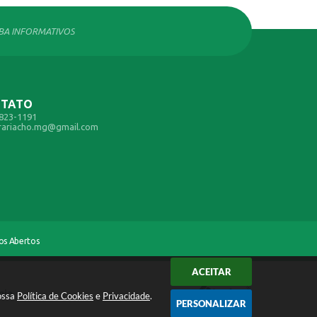
EBA INFORMATIVOS
NTATO
3823-1191
rariacho.mg@gmail.com
os Abertos
ACEITAR
gia
nossa
Política de Cookies
e
Privacidade
.
PERSONALIZAR