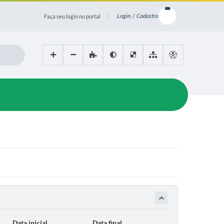
Login / Cadastro
Faça seu login no portal
Data inicial
Data final