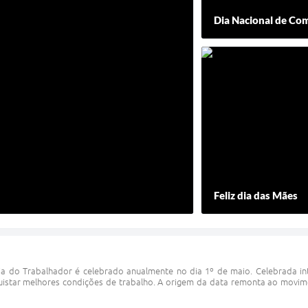
Dia Nacional de Com
Feliz dia das Mães
a do Trabalhador é celebrado anualmente no dia 1º de maio. Celebrada int
uistar melhores condições de trabalho. A origem da data remonta ao movim