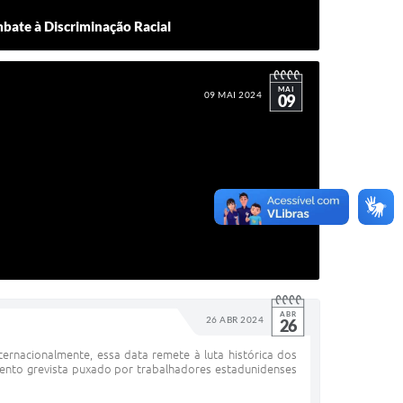
bate à Discriminação Racial
MAI
09 MAI 2024
09
ABR
26 ABR 2024
26
ernacionalmente, essa data remete à luta histórica dos
ento grevista puxado por trabalhadores estadunidenses