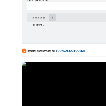
O que você
procura ?
notícias encontradas em
TODAS AS CATEGORIAS
6